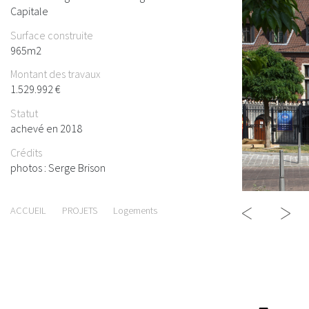
Capitale
Surface construite
965m2
Montant des travaux
1.529.992 €
Statut
achevé en 2018
Crédits
photos : Serge Brison
ACCUEIL
PROJETS
Logements